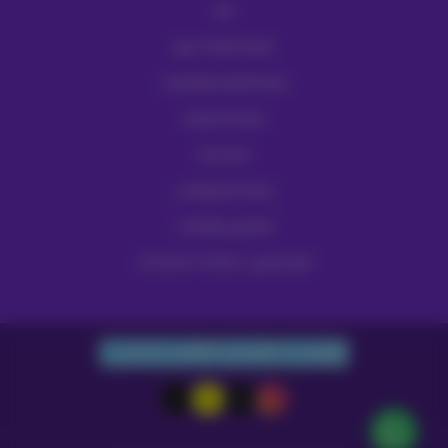
تمارا
تقسيط كوارا 36 شهر
سياسة الإسترجاع والإستبدال
سياسة الخصوصية
قصة نجاحنا
سياسة الدفع والشحن
للشكاوي والاقتراحات
الرقم الضريبي: 302246073100003
واتساب
الجوال
البريد الإلكتروني