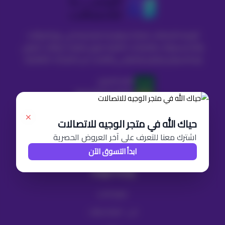
الوجيه للاتصالات شركة سعودية متخصصة في بيع الجوالات
والاكسسوارات والمنتجات التقنية موزع معتمد لجوالات ايفون
وسامسونج وهونر وشاومي والعديد من الماركات العالمية.
الرقم الضريبي
302246073100003
حياك الله في متجر الوجيه للاتصالات
اشترك معنا للتعرف على آخر العروض الحصرية
موثق لدى منصة الأعمال
ابدأ التسوق الآن
روابط مهمة
موقع المحل
تابي - اقساط جوالات