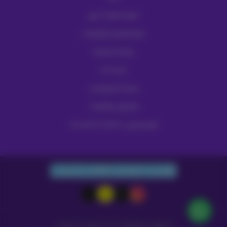
تقسيط كوارا 36 شهر
سياسة الإسترجاع والإستبدال
سياسة الخصوصية
قصة نجاحنا
سياسة الدفع والشحن
للشكاوي والاقتراحات
الرقم الضريبي: 302246073100003
واتساب
الجوال
البريد الإلكتروني
الحقوق محفوظة | 2026
الوجيه للاتصالات