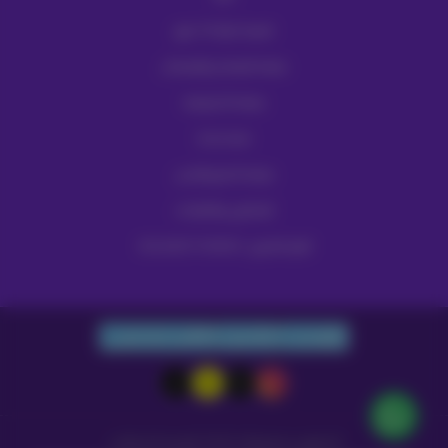
تقسيط كوارا 36 شهر
سياسة الإسترجاع والإستبدال
سياسة الخصوصية
قصة نجاحنا
سياسة الدفع والشحن
للشكاوي والاقتراحات
الرقم الضريبي: 302246073100003
واتساب
الجوال
البريد الإلكتروني
الحقوق محفوظة | 2026
الوجيه للاتصالات