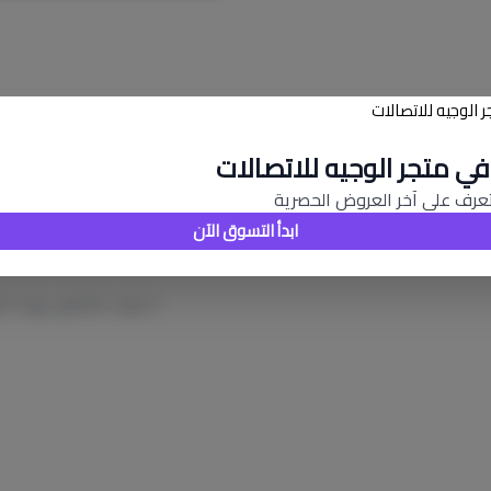
 في متجر الوجيه للاتصالات
تعرف على آخر العروض الحصرية
ابدأ التسوق الآن
لا توجد تفاصيل لهذا الم