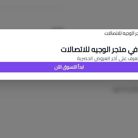
السعر
 في متجر الوجيه للاتصالات
تعرف على آخر العروض الحصرية
ابدأ التسوق الآن
كيل 24 شهر